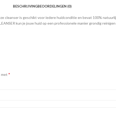
BESCHRIJVING
BEOORDELINGEN (0)
eze cleanser is geschikt voor iedere huidconditie en bevat 100% natuu
ANSER kun je jouw huid op een professionele manier grondig reinigen z
*
d met