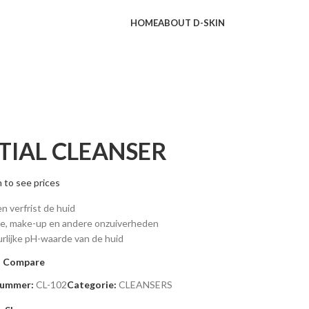
HOME
ABOUT D-SKIN
TIAL CLEANSER
n to see prices
en verfrist de huid
lie, make-up en andere onzuiverheden
rlijke pH-waarde van de huid
Compare
nummer:
CL-102
Categorie:
CLEANSERS